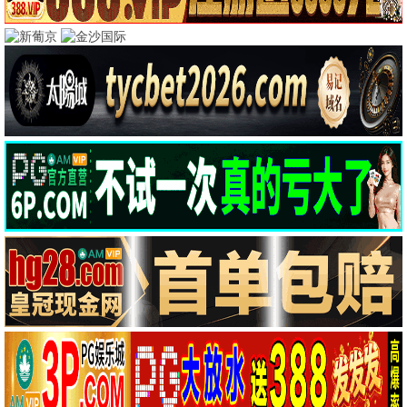
2
HD国语
百万诱惑
3
HD中字
最后的财富列车
4
HD中字
浴缸里的美人鱼
5
HD国语
大孝儿媳
6
HD国语
消失的我
7
HD中字
消防员
8
HD中字
撒旦：黑暗
9
HD中字
夜晚的他处
10
HD中字
天空的另一面
热播连续剧
换一换 ↻