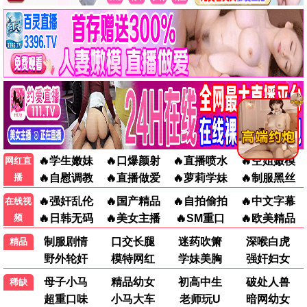
5
全集
实习医生风云第十季
6
全集
努力克服自卑的我们
7
全集
她的直拳法则
8
全集
塔尔萨之王
9
全集
谎言之屋
10
全集
芝加哥警署第十三季
热播综艺
换一换 ↻
★
第三调解室
2.0分
0期
演员：刘佳,小河,张嘉益
导演：未知
金牌调解
幸福来敲门2012
这是我的西游2
0期
0期
0期
喜欢你我也是 第六季
我们的宿舍·归心季
天赐的声音 第七季
0期
0期
0期