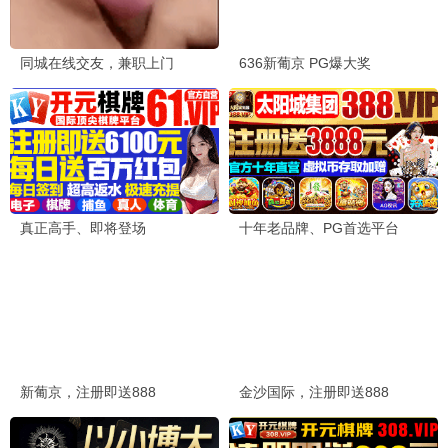
从789影视到泡泡影视，一直跟着这个站看片，页面越来越
好看了，响应式做得不错，手机上看也很方便。
💬 回复
新来的小白
2026-06-15 19:30
新
朋友推荐过来的，界面简洁大方，分类清晰，一下就找到了
想看的剧。已收藏！期待更多4K资源~ 📺
💬 回复
港剧控KK
2026-06-14 22:10
港
《爱·回家之开心速递》和《飞常日志2》都能找到，港剧资
源真的难得，感谢泡泡影视！🙏
💬 回复
热播电影
热播连续剧
热播综艺
热播动漫
留言互动
邮箱：
ttttttttr@gmail.com
备案号：
粤ICP备20251115058号
Copyright ©
2021-2026.