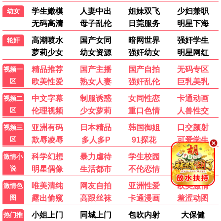
哈哈哈哈哈 第六季
种地吧4
乘风2026
0期
0期
0期
五十公里桃花坞6
0期
综艺 • 排行榜
1
0期
第三调解室
2
0期
人气美食
3
0期
音你而来3
4
0期
国乐无双
5
0期
艺笔封神
6
0期
笑动剧场
7
0期
喜欢你我也是 第六季
8
0期
乘风2026