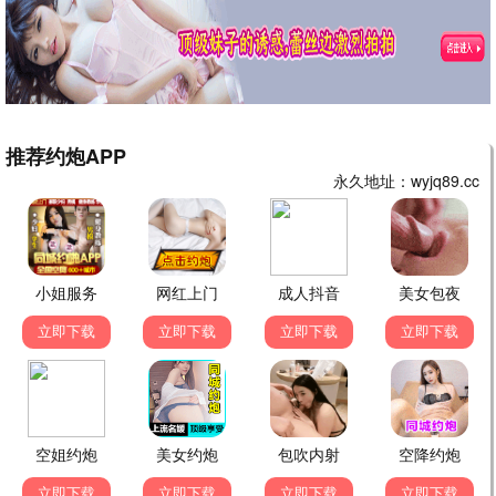
1
全集
废柴风纪委员与裙子长度不合规的JK的故事
2
全集
九阳武神
3
全集
透明男与人类女～不久成为夫妇的二人～
4
全集
吃魔物的冒险者
5
全集
和班上第二可爱的女孩子成为了朋友
6
全集
游戏BUG修复中
7
全集
银魂 吉原大炎上
8
全集
城隍录
9
全集
武魂大陆
10
全集
我独自盗墓